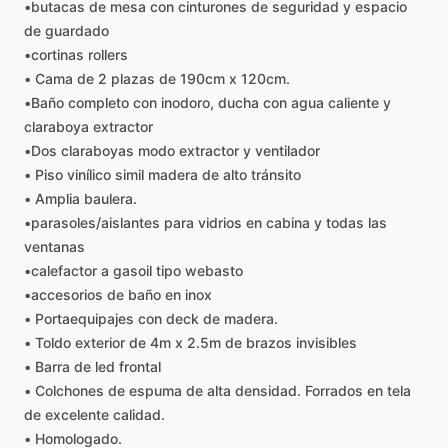
•butacas
de
mesa
con
cinturones
de
seguridad
y
espacio
de
guardado
•cortinas
rollers
•
Cama
de
2
plazas
de
190cm
x
120cm.
•Baño
completo
con
inodoro,
ducha
con
agua
caliente
y
claraboya
extractor
•Dos
claraboyas
modo
extractor
y
ventilador
•
Piso
vinílico
simil
madera
de
alto
tránsito
•
Amplia
baulera.
•parasoles
​/​
aislantes
para
vidrios
en
cabina
y
todas
las
ventanas
•calefactor
a
gasoil
tipo
webasto
•accesorios
de
baño
en
inox
•
Portaequipajes
con
deck
de
madera.
•
Toldo
exterior
de
4m
x
2.5m
de
brazos
invisibles
•
Barra
de
led
frontal
•
Colchones
de
espuma
de
alta
densidad.
Forrados
en
tela
de
excelente
calidad.
•
Homologado.