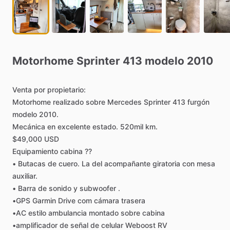
Motorhome
Sprinter
413
modelo
2010
Venta
por
propietario:
Motorhome
realizado
sobre
Mercedes
Sprinter
413
furgón
modelo
2010.
Mecánica
en
excelente
estado.
520mil
km.
$49,000
USD
Equipamiento
cabina
??
•
Butacas
de
cuero.
La
del
acompañante
giratoria
con
mesa
auxiliar.
•
Barra
de
sonido
y
subwoofer
.
•GPS
Garmin
Drive
com
cámara
trasera
•AC
estilo
ambulancia
montado
sobre
cabina
•amplificador
de
señal
de
celular
Weboost
RV