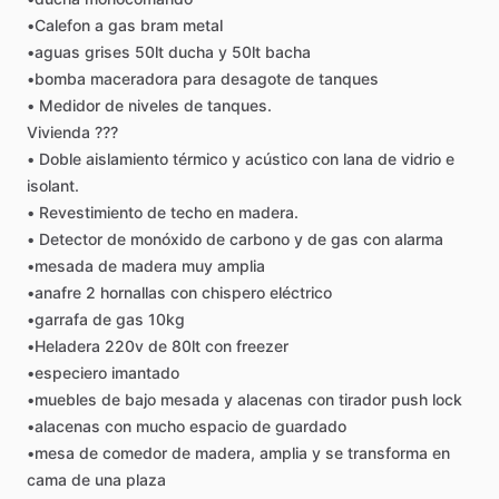
•Calefon
a
gas
bram
metal
•aguas
grises
50lt
ducha
y
50lt
bacha
•bomba
maceradora
para
desagote
de
tanques
•
Medidor
de
niveles
de
tanques.
Vivienda
???
•
Doble
aislamiento
térmico
y
acústico
con
lana
de
vidrio
e
isolant.
•
Revestimiento
de
techo
en
madera.
•
Detector
de
monóxido
de
carbono
y
de
gas
con
alarma
•mesada
de
madera
muy
amplia
•anafre
2
hornallas
con
chispero
eléctrico
•garrafa
de
gas
10kg
•Heladera
220v
de
80lt
con
freezer
•especiero
imantado
•muebles
de
bajo
mesada
y
alacenas
con
tirador
push
lock
•alacenas
con
mucho
espacio
de
guardado
•mesa
de
comedor
de
madera,
amplia
y
se
transforma
en
cama
de
una
plaza