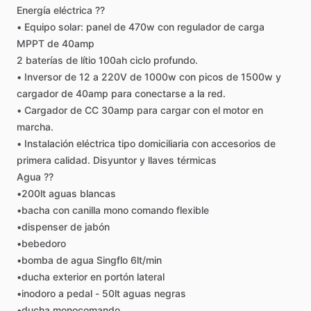
Energía
eléctrica
??
•
Equipo
solar:
panel
de
470w
con
regulador
de
carga
MPPT
de
40amp
2
baterías
de
lítio
100ah
ciclo
profundo.
•
Inversor
de
12
a
220V
de
1000w
con
picos
de
1500w
y
cargador
de
40amp
para
conectarse
a
la
red.
•
Cargador
de
CC
30amp
para
cargar
con
el
motor
en
marcha.
•
Instalación
eléctrica
tipo
domiciliaria
con
accesorios
de
primera
calidad.
Disyuntor
y
llaves
térmicas
Agua
??
•200lt
aguas
blancas
•bacha
con
canilla
mono
comando
flexible
•dispenser
de
jabón
•bebedoro
•bomba
de
agua
Singflo
6lt
​/​
min
•ducha
exterior
en
portón
lateral
•inodoro
a
pedal
-
50lt
aguas
negras
•ducha
monocomando