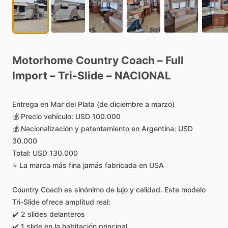
Motorhome
Country
Coach
–
Full
Import
–
Tri-Slide
–
NACIONAL
Entrega
en
Mar
del
Plata
(de
diciembre
a
marzo)
💰
Precio
vehículo:
USD
100.000
💰
Nacionalización
y
patentamiento
en
Argentina:
USD
30.000
Total:
USD
130.000
⭐
La
marca
más
fina
jamás
fabricada
en
USA
Country
Coach
es
sinónimo
de
lujo
y
calidad.
Este
modelo
Tri-Slide
ofrece
amplitud
real:
✔️
2
slides
delanteros
✔️
1
slide
en
la
habitación
principal