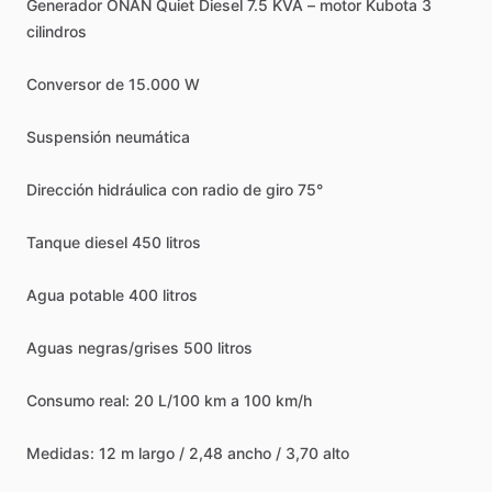
Generador
ONAN
Quiet
Diesel
7.5
KVA
–
motor
Kubota
3
cilindros
Conversor
de
15.000
W
Suspensión
neumática
Dirección
hidráulica
con
radio
de
giro
75°
Tanque
diesel
450
litros
Agua
potable
400
litros
Aguas
negras
​/​
grises
500
litros
Consumo
real:
20
L
​/​
100
km
a
100
km
​/​
h
Medidas:
12
m
largo
​/​
2,48
ancho
​/​
3,70
alto