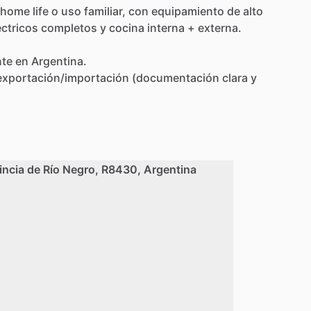
rhome
life
o
uso
familiar,
con
equipamiento
de
alto
éctricos
completos
y
cocina
interna
+
externa.
nte
en
Argentina.
exportación
​/​
importación
(documentación
clara
y