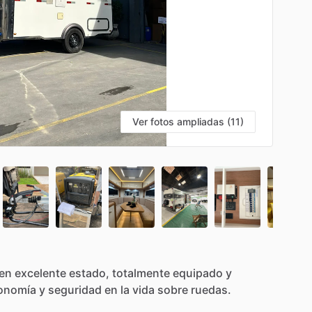
Ver fotos ampliadas (11)
en
excelente
estado,
totalmente
equipado
y
onomía
y
seguridad
en
la
vida
sobre
ruedas.