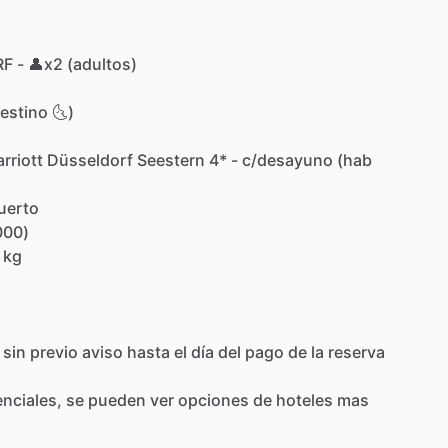
RF
-
👤x2
(adultos)
estino
🌜)
rriott
Düsseldorf
Seestern
4*
-
c
​/​
desayuno
(hab
uerto
000)
kg
sin
previo
aviso
hasta
el
día
del
pago
de
la
reserva
enciales,
se
pueden
ver
opciones
de
hoteles
mas