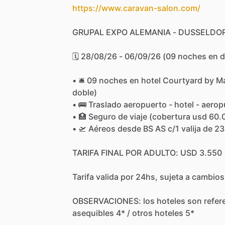
https://www.caravan-salon.com/
GRUPAL
EXPO
ALEMANIA
-
DUSSELDO
🗓
28
​/​
08
​/​
26
-
06
​/​
09
​/​
26
(09
noches
en
d
•⁠
⁠🛎
09
noches
en
hotel
Courtyard
by
Ma
doble)
•⁠
⁠⁠🚌
Traslado
aeropuerto
-
hotel
-
aerop
•⁠
⁠🏥
Seguro
de
viaje
(cobertura
usd
60.
•⁠
⁠⁠🛫
Aéreos
desde
BS
AS
c
​/​
1
valija
de
23
TARIFA
FINAL
POR
ADULTO:
USD
3.550
Tarifa
valida
por
24hs,
sujeta
a
cambios
OBSERVACIONES:
los
hoteles
son
refer
asequibles
4*
​/​
otros
hoteles
5*