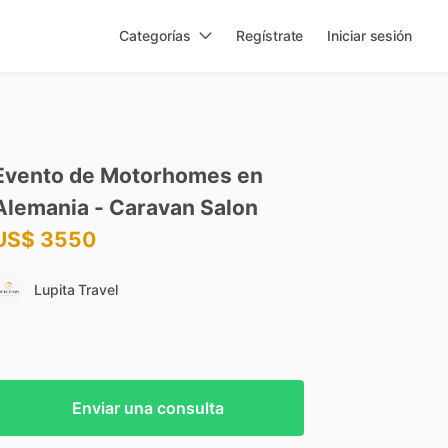
Categorías
Regístrate
Iniciar sesión
Evento
de
Motorhomes
en
Alemania
-
Caravan
Salon
US$ 3550
Lupita Travel
Enviar una consulta