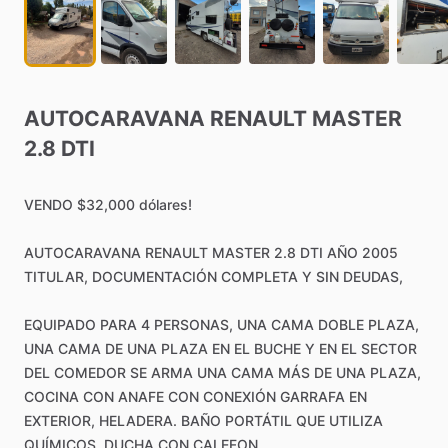
AUTOCARAVANA
RENAULT
MASTER
2.8
DTI
VENDO
$32,000
dólares!
AUTOCARAVANA
RENAULT
MASTER
2.8
DTI
AÑO
2005
TITULAR,
DOCUMENTACIÓN
COMPLETA
Y
SIN
DEUDAS,
EQUIPADO
PARA
4
PERSONAS,
UNA
CAMA
DOBLE
PLAZA,
UNA
CAMA
DE
UNA
PLAZA
EN
EL
BUCHE
Y
EN
EL
SECTOR
DEL
COMEDOR
SE
ARMA
UNA
CAMA
MÁS
DE
UNA
PLAZA,
COCINA
CON
ANAFE
CON
CONEXIÓN
GARRAFA
EN
EXTERIOR,
HELADERA.
BAÑO
PORTÁTIL
QUE
UTILIZA
QUÍMICOS,
DUCHA
CON
CALEFON.